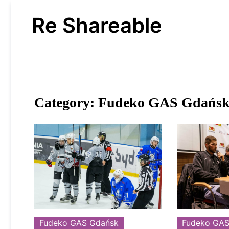
Skip
to
Re Shareable
content
Category:
Fudeko GAS Gdańs
Fudeko GAS Gdańsk
Fudeko GAS