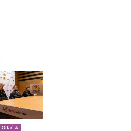
k
 Gdańsk