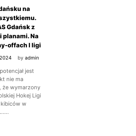
dańsku na
szystkiemu.
AS Gdańsk z
 planami. Na
y-offach I ligi
 2024
by
admin
otencjał jest
ikt nie ma
i, że wymarzony
skiej Hokej Ligi
 kibiców w
e…….