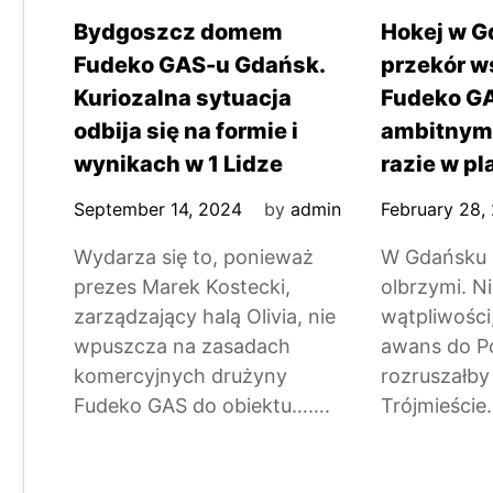
Bydgoszcz domem
Hokej w G
Fudeko GAS-u Gdańsk.
przekór w
Kuriozalna sytuacja
Fudeko G
odbija się na formie i
ambitnymi
wynikach w 1 Lidze
razie w pla
September 14, 2024
by
admin
February 28,
Wydarza się to, ponieważ
W Gdańsku p
prezes Marek Kostecki,
olbrzymi. N
zarządzający halą Olivia, nie
wątpliwośc
wpuszcza na zasadach
awans do Pol
komercyjnych drużyny
rozruszałby
Fudeko GAS do obiektu…….
Trójmieści