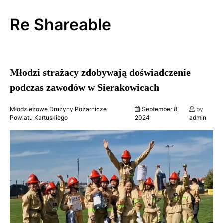
Skip
to
Re Shareable
content
Młodzi strażacy zdobywają doświadczenie
podczas zawodów w Sierakowicach
Młodzieżowe Drużyny Pożarnicze
September 8,
by
Powiatu Kartuskiego
2024
admin