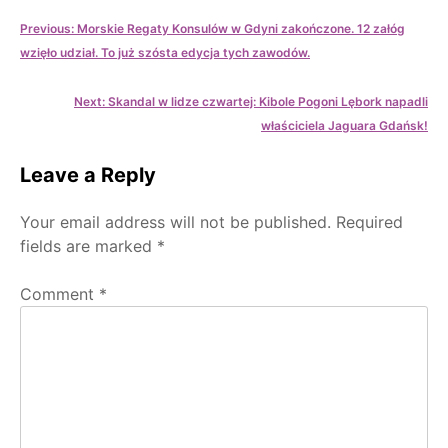
Post
Previous:
Morskie Regaty Konsulów w Gdyni zakończone. 12 załóg
wzięło udział. To już szósta edycja tych zawodów.
navigation
Next:
Skandal w lidze czwartej: Kibole Pogoni Lębork napadli
właściciela Jaguara Gdańsk!
Leave a Reply
Your email address will not be published.
Required
fields are marked
*
Comment
*