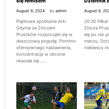
się remisem
Dziennik B
August 9, 2024
by
admin
August 8, 20
Piątkowe spotkanie Arki
20:30 Piłkar
Gdynia ze Zniczem
Znicza Prus
Pruszków rozpoczęło się w
się po raz p
deszczową pogodę. Pomimo
meczu. Dot
ofensywnego nastawienia,
niebiescy n
koncentracja w obronie
okazała się……