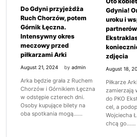
Oto kobiet
Do Gdyni przyjeżdża
Gdynia! O
Ruch Chorzów, potem
uroku i ws
Górnik Łęczna.
partnerów
Intensywny okres
Ekstrakla
meczowy przed
konieczni
piłkarzami Arki
zdjęcia
August 21, 2024
by
admin
August 18, 2
Arka będzie grała z Ruchem
Piłkarze Ar
Chorzów i Górnikiem Łęczna
zamierzają 
w odstępie czterech dni.
do PKO Ekstr
Osoby kupujące bilety na
cel, a podop
oba spotkania mogą……
Wojciecha 
chcą go……