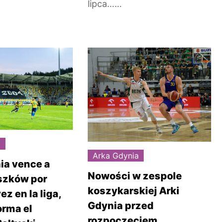
lipca……
a
Arka Gdynia
ia vence a
Nowości w zespole
szków por
koszykarskiej Arki
z en la liga,
Gdynia przed
orma el
rozpoczęciem