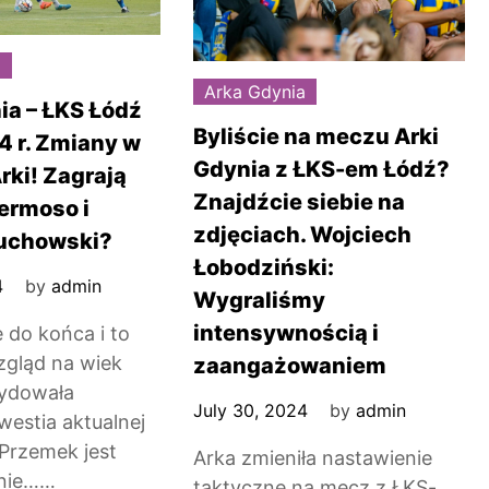
a
Arka Gdynia
ia – ŁKS Łódź
Byliście na meczu Arki
4 r. Zmiany w
Gdynia z ŁKS-em Łódź?
rki! Zagrają
Znajdźcie siebie na
Hermoso i
zdjęciach. Wojciech
zuchowski?
Łobodziński:
4
by
admin
Wygraliśmy
intensywnością i
 do końca i to
zgląd na wiek
zaangażowaniem
cydowała
July 30, 2024
by
admin
westia aktualnej
 Przemek jest
Arka zmieniła nastawienie
nie……
taktyczne na mecz z ŁKS-