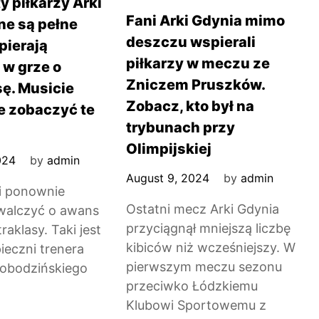
y piłkarzy Arki
Fani Arki Gdynia mimo
ne są pełne
deszczu wspierali
pierają
piłkarzy w meczu ze
 w grze o
Zniczem Pruszków.
sę. Musicie
Zobacz, kto był na
e zobaczyć te
trybunach przy
Olimpijskiej
024
by
admin
August 9, 2024
by
admin
ki ponownie
Ostatni mecz Arki Gdynia
walczyć o awans
przyciągnął mniejszą liczbę
aklasy. Taki jest
kibiców niż wcześniejszy. W
ieczni trenera
pierwszym meczu sezonu
Łobodzińskiego
przeciwko Łódzkiemu
Klubowi Sportowemu z