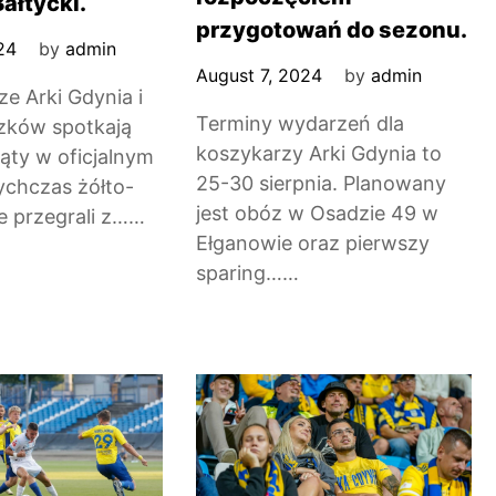
ałtycki.
przygotowań do sezonu.
24
by
admin
August 7, 2024
by
admin
ze Arki Gdynia i
Terminy wydarzeń dla
zków spotkają
koszykarzy Arki Gdynia to
iąty w oficjalnym
25-30 sierpnia. Planowany
ychczas żółto-
jest obóz w Osadzie 49 w
ie przegrali z……
Ełganowie oraz pierwszy
sparing……