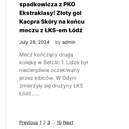
spadkowicza z PKO
Ekstraklasy! Złoty gol
Kacpra Skóry na końcu
meczu z ŁKS-em Łódź
July 29, 2024
by
admin
Mecz kończący drugą
kolejkę w Betclic 1. Lidze był
niecierpliwie oczekiwany
przez kibiców. W Gdyni
zmierzyły się drużyny ŁKS
Łódź……
Posts
Previous
1
2
3
…
10
Next