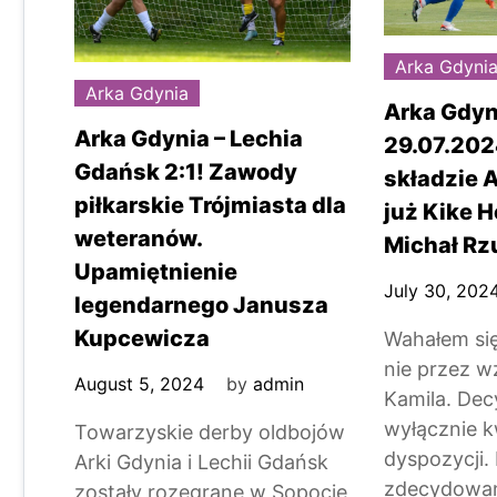
Arka Gdyni
Arka Gdynia
Arka Gdyn
Arka Gdynia – Lechia
29.07.202
Gdańsk 2:1! Zawody
składzie A
piłkarskie Trójmiasta dla
już Kike 
weteranów.
Michał R
Upamiętnienie
July 30, 202
legendarnego Janusza
Kupcewicza
Wahałem się
nie przez w
August 5, 2024
by
admin
Kamila. De
wyłącznie k
Towarzyskie derby oldbojów
dyspozycji.
Arki Gdynia i Lechii Gdańsk
zdecydowa
zostały rozegrane w Sopocie