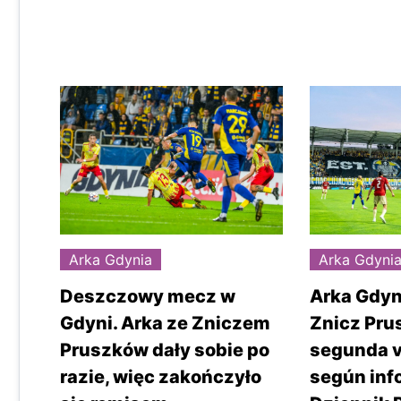
Arka Gdynia
Arka Gdyni
Deszczowy mecz w
Arka Gdyn
Gdyni. Arka ze Zniczem
Znicz Pru
Pruszków dały sobie po
segunda ve
razie, więc zakończyło
según inf